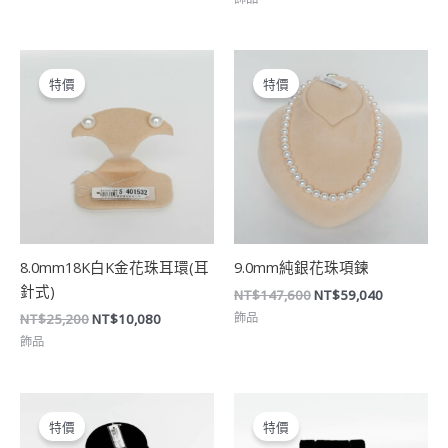
原
目
原
目
始
前
始
前
特價
特價
價
價
價
價
格：
格：
格：
格：
NT$25,200。
NT$10,080。
NT$147,600。
NT$59,04
8.0mm18K白K金花珠耳環(耳
9.0mm純銀花珠項鍊
針式)
NT$
147,600
NT$
59,040
飾品
NT$
25,200
NT$
10,080
飾品
原
目
原
目
始
前
始
前
特價
特價
價
價
價
價