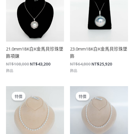
格：
格：
格：
格：
NT$108,000。
NT$43,200。
NT$64,800。
NT$25,920
21.0mm18K白K金馬貝珍珠墜
23.0mm18K白K金馬貝珍珠墜
飾項鍊
飾
NT$
108,000
NT$
43,200
NT$
64,800
NT$
25,920
飾品
飾品
原
目
原
目
始
前
始
前
特價
特價
價
價
價
價
格：
格：
格：
格：
NT$230,400。
NT$92,160。
NT$136,800。
NT$54,72