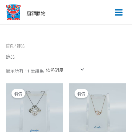
依
跳
熱
銷
至
風獅購物
度
主
排
序
要
內
容
首頁
/ 飾品
飾品
顯示所有 11 筆結果
原
目
原
目
始
前
始
前
特價
特價
價
價
價
價
格：
格：
格：
格：
NT$4,680。
NT$1,872。
NT$4,680。
NT$1,872。