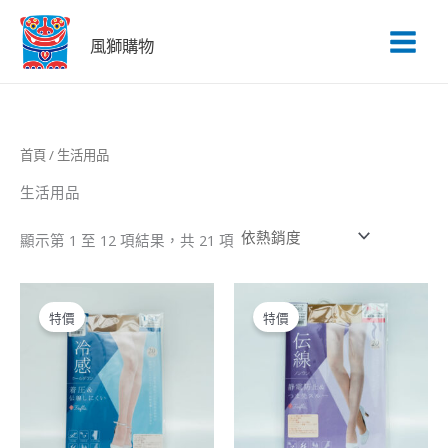
依
跳
熱
銷
至
風獅購物
度
主
排
序
要
內
容
首頁
/ 生活用品
生活用品
顯示第 1 至 12 項結果，共 21 項
原
目
原
目
始
前
始
前
特價
特價
價
價
價
價
格：
格：
格：
格：
NT$220。
NT$88。
NT$220。
NT$88。