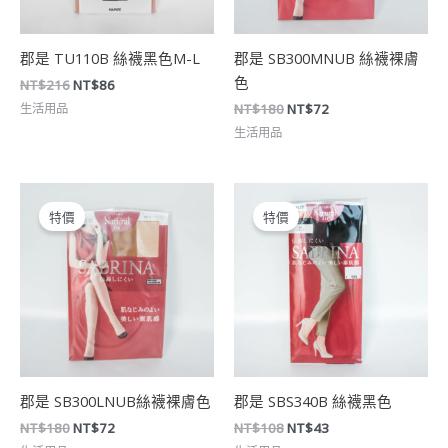
郡是 TU110B 絲襪黑色M-L
郡是 SB300MNUB 絲襪裸膚
色
NT$
216
NT$
86
生活用品
NT$
180
NT$
72
生活用品
原
目
原
目
始
前
始
前
特價
特價
價
價
價
價
格：
格：
格：
格：
NT$180。
NT$72。
NT$108。
NT$43。
郡是 SB300LNUB絲襪裸膚色
郡是 SBS340B 絲襪黑色
NT$
180
NT$
72
NT$
108
NT$
43