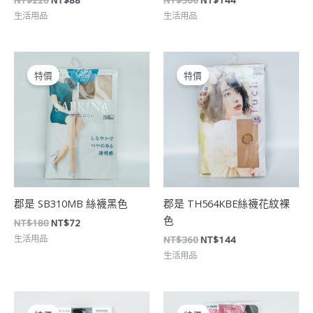
生活用品
生活用品
原
目
原
目
始
前
始
前
特價
特價
價
價
價
價
格：
格：
格：
格：
NT$180。
NT$72。
NT$360。
NT$144。
郡是 SB310MB 絲襪黑色
郡是 TH564KBE絲襪花紋裸
色
NT$
180
NT$
72
生活用品
NT$
360
NT$
144
生活用品
原
目
原
目
始
前
始
前