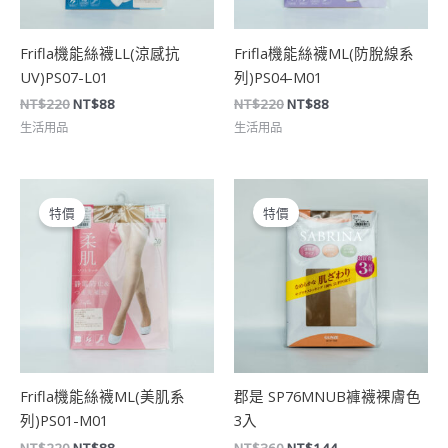
Frifla機能絲襪LL(涼感抗
Frifla機能絲襪ML(防脫線系
UV)PS07-L01
列)PS04-M01
NT$
220
NT$
88
NT$
220
NT$
88
生活用品
生活用品
原
目
原
目
始
前
始
前
特價
特價
價
價
價
價
格：
格：
格：
格：
NT$220。
NT$88。
NT$360。
NT$144。
Frifla機能絲襪ML(美肌系
郡是 SP76MNUB褲襪裸膚色
列)PS01-M01
3入
NT$
220
NT$
88
NT$
360
NT$
144