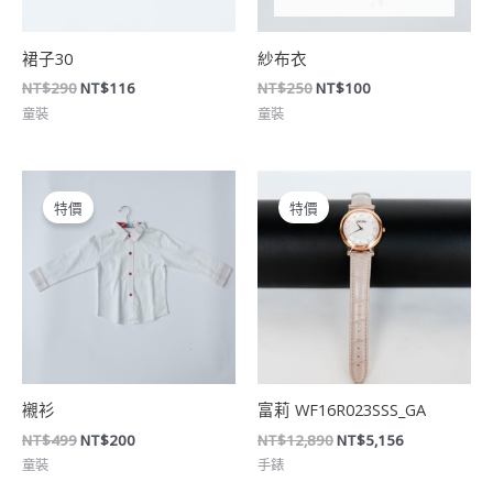
裙子30
紗布衣
NT$
290
NT$
116
NT$
250
NT$
100
童裝
童裝
原
目
原
目
始
前
始
前
特價
特價
價
價
價
價
格：
格：
格：
格：
NT$499。
NT$200。
NT$12,890。
NT$5,156。
襯衫
富莉 WF16R023SSS_GA
NT$
499
NT$
200
NT$
12,890
NT$
5,156
童裝
手錶