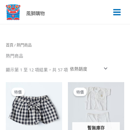
依
跳
熱
銷
至
風獅購物
度
主
排
序
要
內
容
首頁
/ 熱門商品
熱門商品
顯示第 1 至 12 項結果，共 57 項
原
目
原
目
始
前
始
前
特價
特價
價
價
價
價
格：
格：
格：
格：
NT$290。
NT$116。
NT$250。
NT$100。
暫無庫存