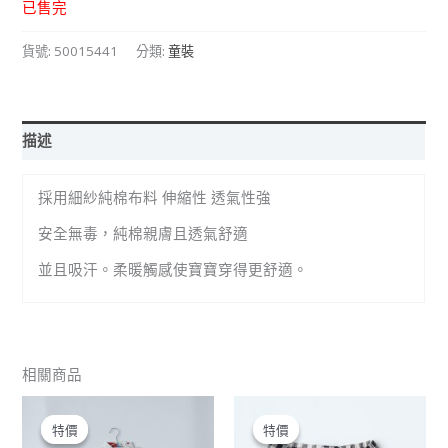
已售完
貨號:
50015441
分類:
童裝
描述
採用細紗純棉布料 伸縮性 透氣性強
安全無毒，純棉親膚且透氣舒適
並且吸汗。柔暖觸感使寶寶穿得更舒適。
相關商品
原
目
原
目
始
前
始
前
特價
特價
特價
特價
價
價
價
價