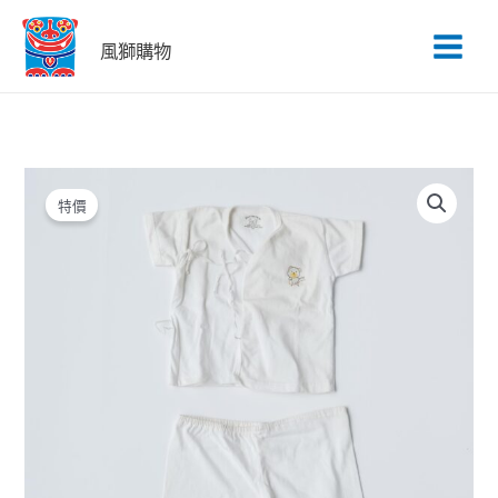
跳
至
風獅購物
主
要
內
容
原
目
始
前
特價
價
價
格：
格：
NT$250。
NT$100。