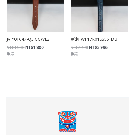
JV Y01647-Q3.GGWLZ
富莉 WF17R015SSS_DB
NT$
4,500
NT$
1,800
NT$
7,490
NT$
2,996
手錶
手錶