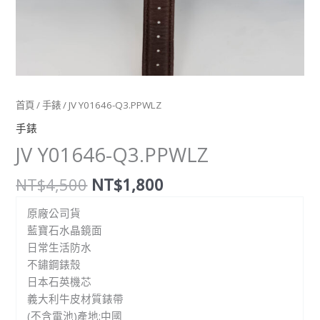
首頁
/
手錶
/ JV Y01646-Q3.PPWLZ
手錶
JV Y01646-Q3.PPWLZ
NT$
4,500
NT$
1,800
原廠公司貨
藍寶石水晶鏡面
日常生活防水
不鏽鋼錶殼
日本石英機芯
義大利牛皮材質錶帶
(不含電池)產地:中國