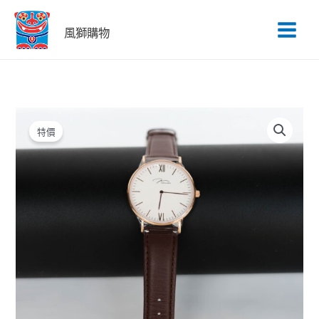
跳
至
風獅購物
主
要
內
容
原
目
JV
始
前
Y01646-
特價
價
價
Q3.PPWLZ
格：
格：
數
NT$4,500。
NT$1,800。
量