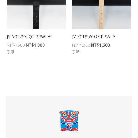
JV Y01753-Q5.PPWLB
JV X01855-Q3.PPWLY
NT$
4,500
NT$
1,800
NT$
4,000
NT$
1,600
手錶
手錶