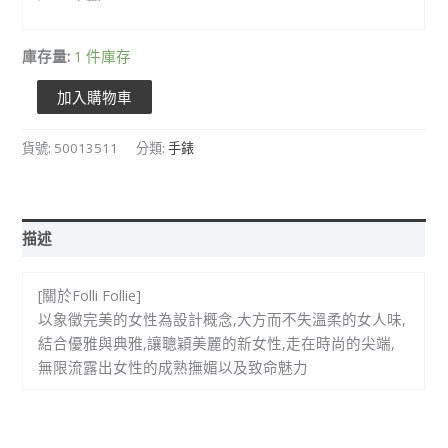
庫存量:
1 件庫存
加入購物車
貨號:
50013511
分類:
手錶
描述
[關於Folli Follie]
以象徵完美的女性為設計概念,大方而不失溫柔的女人味,
結合優雅與典雅,讓聰穎美麗的新女性,走在時尚的尖端,
無限流露出女性的成熟撫媚以及致命魅力