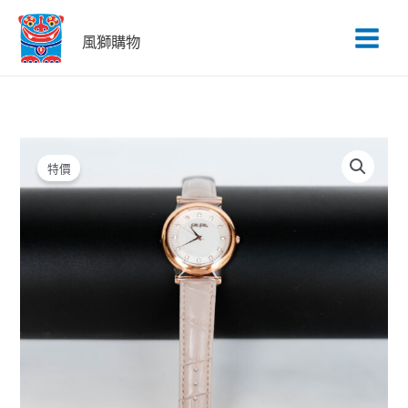
跳
至
風獅購物
主
要
內
容
原
目
富
始
前
莉
特價
價
價
WF16R023SSS_GA
格：
格：
數
NT$12,890。
NT$5,156。
量