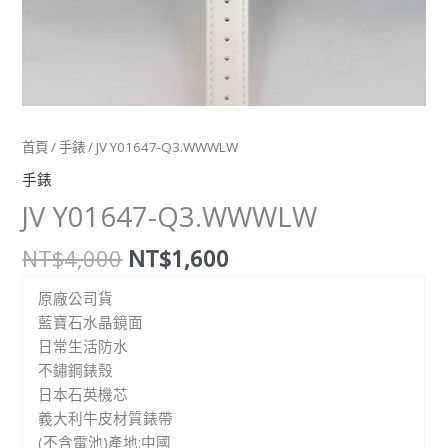
首頁
/
手錶
/ JV Y01647-Q3.WWWLW
手錶
JV Y01647-Q3.WWWLW
NT$
4,000
NT$
1,600
原廠公司貨
藍寶石水晶鏡面
日常生活防水
不鏽鋼錶殼
日本石英機芯
義大利牛皮材質錶帶
(不含電池)產地:中國