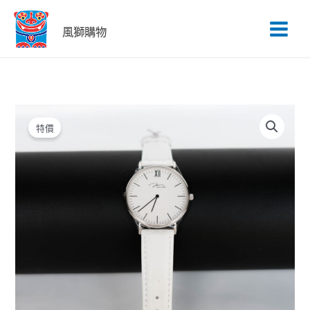
跳
至
風獅購物
主
要
內
容
原
目
JV
始
前
Y01647-
特價
價
價
Q3.WWWLW
格：
格：
數
NT$4,000。
NT$1,600。
量